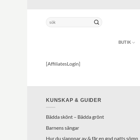
Skip
to
content
Sök
efter:
BUTIK
[AffiliatesLogin]
KUNSKAP & GUIDER
Bädda skönt – Bädda grönt
Barnens sängar
Hur du slappnar av & får en god natts sömn