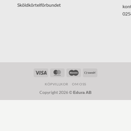
Sköldkörtelförbundet
kon
025
Visa
MasterCard
Maestro
Swish
(SE)
KÖPVILLKOR
OM OSS
Copyright 2026 ©
Edura AB