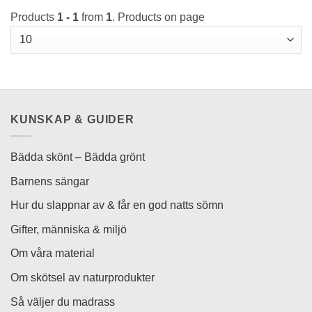
här
Products
1 - 1
from
1
. Products on page
produkten
har
flera
varianter.
De
olika
alternativen
KUNSKAP & GUIDER
kan
väljas
på
Bädda skönt – Bädda grönt
produktsidan
Barnens sängar
Hur du slappnar av & får en god natts sömn
Gifter, människa & miljö
Om våra material
Om skötsel av naturprodukter
Så väljer du madrass