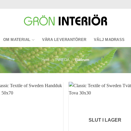
OM MATERIAL
VÅRA LEVERANTÖRER
VÄLJ MADRASS
Hem
/
INREDA
/
Badrum
Lägg till i
Lägg ti
önskelistan
önskeli
SLUT I LAGER