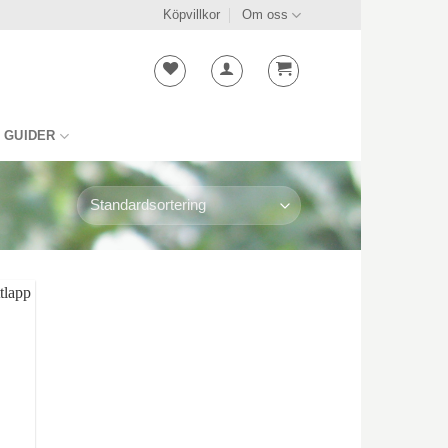
Köpvillkor
Om oss
GUIDER
ll i
stan