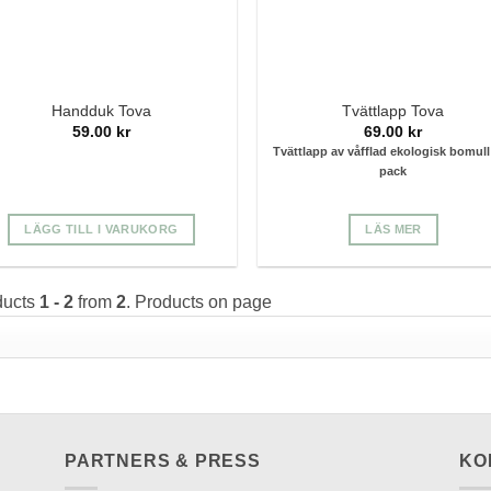
Handduk Tova
Tvättlapp Tova
59.00
kr
69.00
kr
Tvättlapp av våfflad ekologisk bomull
pack
LÄGG TILL I VARUKORG
LÄS MER
ducts
1 - 2
from
2
. Products on page
PARTNERS & PRESS
KO