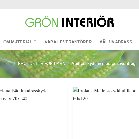
OM MATERIAL
VÅRA LEVERANTÖRER
VÄLJ MADRASS
Hem
/
PRODUKTER FÖR BARN
/
Madrasskydd & madrassöverdrag
Lägg till i
Lägg ti
önskelistan
önskeli