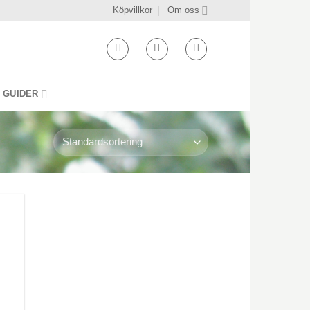
Köpvillkor
Om oss
GUIDER
ll i
stan