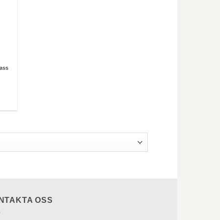
isintervall:
9.00 kr
rass
9.00 kr
NTAKTA OSS