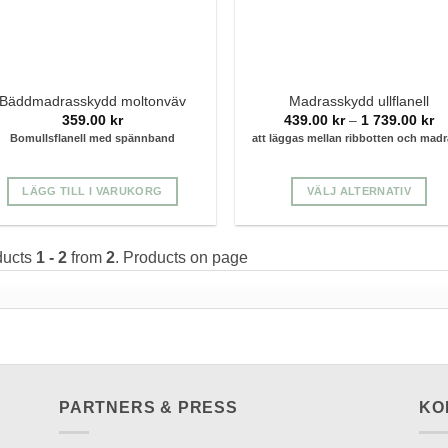
Bäddmadrasskydd moltonväv
Madrasskydd ullflanell
Pr
359.00
kr
439.00
kr
–
1 739.00
kr
43
Bomullsflanell med spännband
att läggas mellan ribbotten och mad
till
1
73
LÄGG TILL I VARUKORG
VÄLJ ALTERNATIV
Den
här
ducts
1 - 2
from
2
. Products on page
produkten
har
flera
varianter.
De
olika
alternativen
PARTNERS & PRESS
KO
kan
väljas