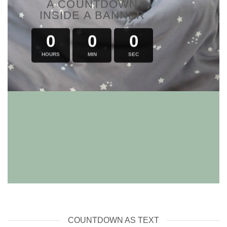
A COUNTDOWN
INSIDE A BANNER
0
0
0
HOURS
MIN
SEC
COUNTDOWN AS TEXT