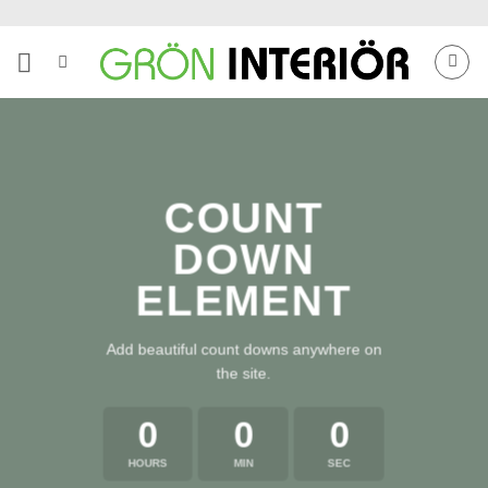
Skip
to
content
COUNT
DOWN
ELEMENT
Add beautiful count downs anywhere on
the site.
0
0
0
HOURS
MIN
SEC