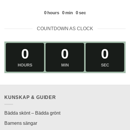
0
hours
0
min
0
sec
COUNTDOWN AS CLOCK
0
0
0
HOURS
MIN
SEC
KUNSKAP & GUIDER
Bädda skönt – Bädda grönt
Barnens sängar