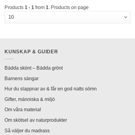
här
Products
1 - 1
from
1
. Products on page
produkten
har
flera
varianter.
De
olika
alternativen
KUNSKAP & GUIDER
kan
väljas
på
Bädda skönt – Bädda grönt
produktsidan
Barnens sängar
Hur du slappnar av & får en god natts sömn
Gifter, människa & miljö
Om våra material
Om skötsel av naturprodukter
Så väljer du madrass