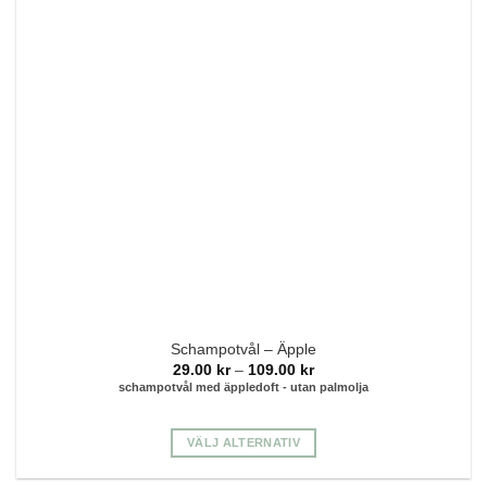
Schampotvål – Äpple
Prisintervall:
29.00
kr
–
109.00
kr
29.00 kr
schampotvål med äppledoft - utan palmolja
till
109.00 kr
VÄLJ ALTERNATIV
Den